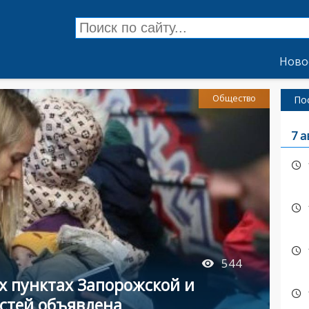
Ново
Общество
По
7 а
544
х пунктах Запорожской и
стей объявлена