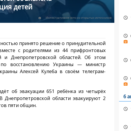
ция детей
Иллюстративное фото из открытых источников
сностью принято решение о принудительной
 вместе с родителями из 44 прифронтовых
й и Днепропетровской областей. Об этом
 по восстановлению Украины — министр
краины Алексей Кулеба в своём телеграм-
ёт об эвакуации 651 ребёнка из четырёх
6 а
 В Днепропетровской области эвакуируют 2
тов пяти общин.