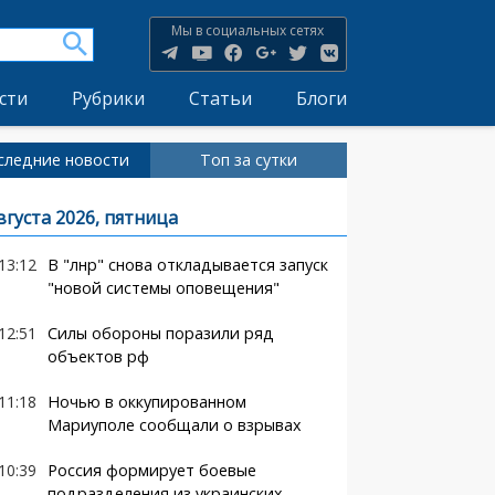
Мы в социальных сетях
сти
Рубрики
Статьи
Блоги
следние новости
Топ за сутки
вгуста 2026, пятница
13:12
В "лнр" снова откладывается запуск
"новой системы оповещения"
12:51
Силы обороны поразили ряд
объектов рф
11:18
Ночью в оккупированном
Мариуполе сообщали о взрывах
10:39
Россия формирует боевые
подразделения из украинских