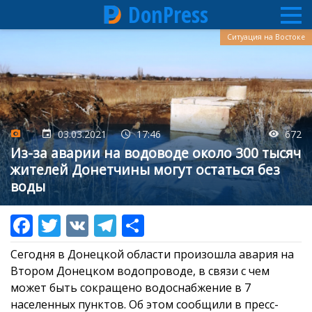
DonPress
Перейти
Ситуация на Востоке
к
основному
содержанию
03.03.2021
17:46
672
Из-за аварии на водоводе около 300 тысяч
жителей Донетчины могут остаться без
воды
Сегодня в Донецкой области произошла авария на
Втором Донецком водопроводе, в связи с чем
может быть сокращено водоснабжение в 7
населенных пунктов. Об этом сообщили в пресс-