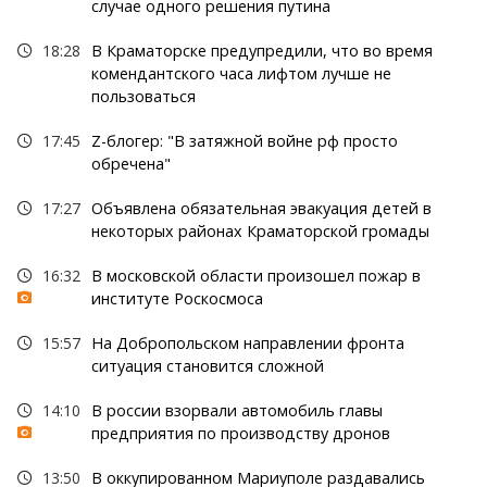
случае одного решения путина
18:28
В Краматорске предупредили, что во время
комендантского часа лифтом лучше не
пользоваться
17:45
Z-блогер: "В затяжной войне рф просто
обречена"
17:27
Объявлена обязательная эвакуация детей в
некоторых районах Краматорской громады
16:32
В московской области произошел пожар в
институте Роскосмоса
15:57
На Добропольском направлении фронта
ситуация становится сложной
14:10
В россии взорвали автомобиль главы
предприятия по производству дронов
13:50
В оккупированном Мариуполе раздавались