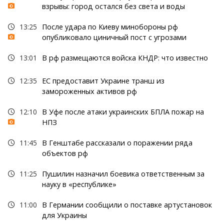
взрывы: город остался без света и воды
13:25
После удара по Киеву минобороны рф
опубликовало циничный пост с угрозами
13:01
В рф размещаются войска КНДР: что известно
12:35
ЕС предоставит Украине транш из
замороженных активов рф
12:10
В Уфе после атаки украинских БПЛА пожар на
НПЗ
11:45
В Генштабе рассказали о поражении ряда
объектов рф
11:25
Пушилин назначил боевика ответственным за
науку в «республике»
11:00
В Германии сообщили о поставке артустановок
для Украины