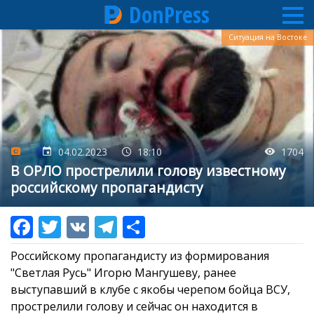
DonPress
Перейти
Ситуация на Востоке
к
основному
содержанию
04.02.2023
18:10
1704
В ОРЛО прострелили голову известному
российскому пропагандисту
Российскому пропагандисту из формирования
"Светлая Русь" Игорю Мангушеву, ранее
выступавший в клубе с якобы черепом бойца ВСУ,
прострелили голову и сейчас он находится в