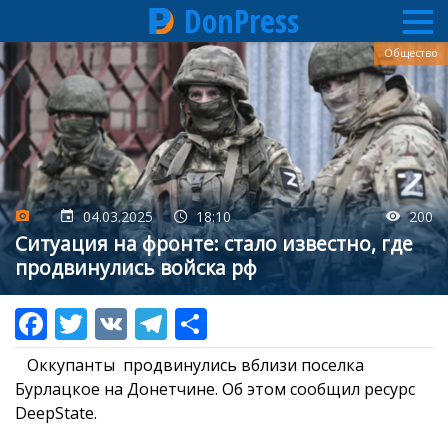
DonPress
Перейти
Общество
к
основному
содержанию
04.03.2025
18:10
200
Ситуация на фронте: стало известно, где
продвинулись войска рф
Оккупанты продвинулись вблизи поселка
Бурлацкое на Донетчине. Об этом сообщил ресурс
DeepState.