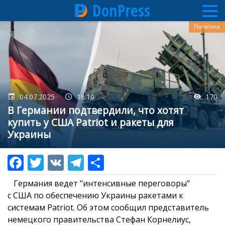
DonPress
Перейти
Политика
к
основному
содержанию
04.07.2025
16:10
170
В Германии подтвердили, что хотят
купить у США Patriot и ракеты для
Украины
Германия ведет "интенсивные переговоры"
с США по обеспечению Украины ракетами к
системам Patriot. Об этом сообщил представитель
немецкого правительства Стефан Корнелиус,