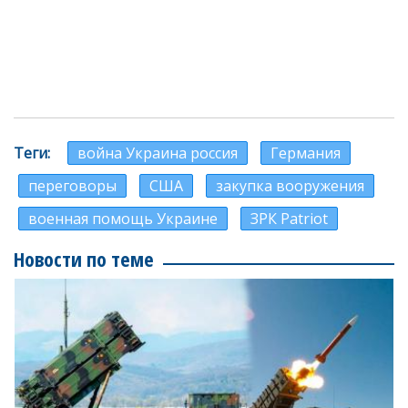
Теги
война Украина россия
Германия
переговоры
США
закупка вооружения
военная помощь Украине
ЗРК Patriot
Новости по теме