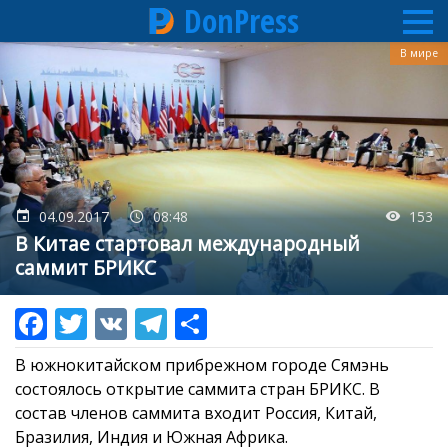
DonPress
Перейти
В мире
к
основному
содержанию
04.09.2017
08:48
153
В Китае стартовал международный
саммит БРИКС
В южнокитайском прибрежном городе Сямэнь
состоялось открытие саммита стран БРИКС. В
состав членов саммита входит Россия, Китай,
Бразилия, Индия и Южная Африка.