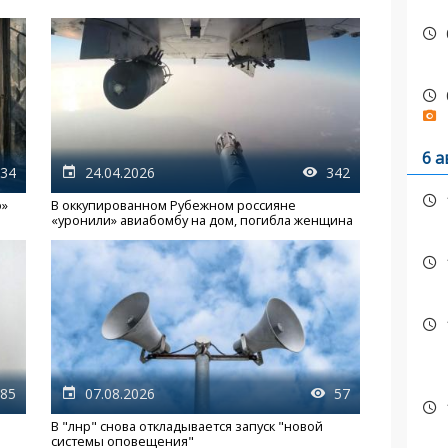
6 а
34
24.04.2026
342
о»
В оккупированном Рубежном россияне
«уронили» авиабомбу на дом, погибла женщина
85
07.08.2026
57
В "лнр" снова откладывается запуск "новой
системы оповещения"