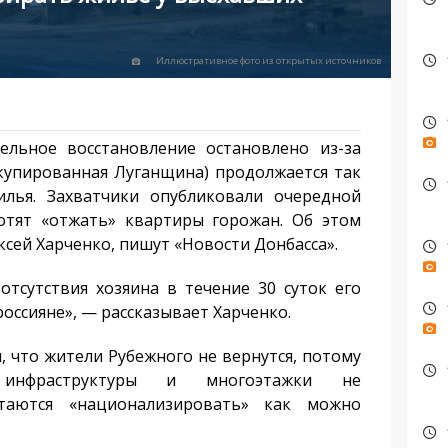
Иллюстративное фото из открытых источников
ьное восстановление остановлено из-за
ккупированная Луганщина) продолжается так
илья. Захватчики опубликовали очередной
отят «отжать» квартиры горожан. Об этом
ксей Харченко, пишут «Новости Донбасса».
сутствия хозяина в течение 30 суток его
ссияне», — рассказывает Харченко.
 что жители Рубежного не вернутся, потому
инфраструктуры и многоэтажки не
ытаются «национализировать» как можно