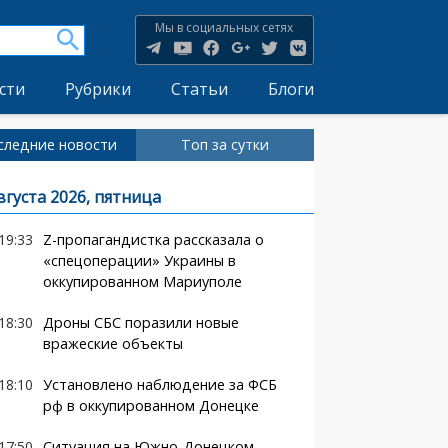
Мы в социальных сетях
сти
Рубрики
Статьи
Блоги
следние новости
Топ за сутки
вгуста 2026, пятница
19:33
Z-пропагандистка рассказала о
«спецоперации» Украины в
оккупированном Мариуполе
18:30
Дроны СБС поразили новые
вражеские объекты
18:10
Установлено наблюдение за ФСБ
рф в оккупированном Донецке
17:50
Ситуация на Южно-Донецком