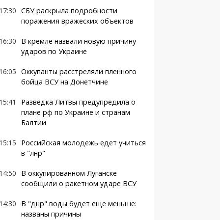
17:30
СБУ раскрыла подробности
поражения вражеских объектов
16:30
В кремле назвали новую причину
ударов по Украине
16:05
Оккупанты расстреляли пленного
бойца ВСУ на Донетчине
15:41
Разведка Литвы предупредила о
плане рф по Украине и странам
Балтии
15:15
Российская молодежь едет учиться
в "лнр"
14:50
В оккупированном Луганске
сообщили о ракетном ударе ВСУ
14:30
В "днр" воды будет еще меньше:
названы причины