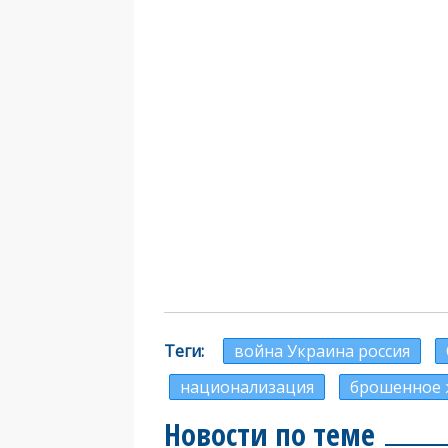
Теги
война Украина россия
национализация
брошенное 
Новости по теме