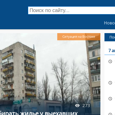
Ново
Ситуация на Востоке
По
7 а
273
бирать жилье у выехавших