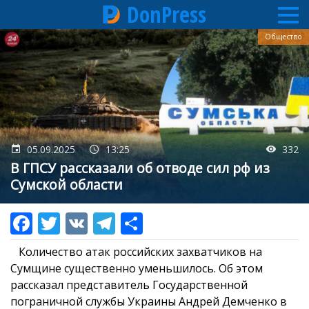
DonPress
Перейти
Общество
к
основному
содержанию
05.09.2025
13:25
332
В ГПСУ рассказали об отводе сил рф из
Сумской области
Количество атак российских захватчиков на
Сумщине существенно уменьшилось. Об этом
рассказал представитель Государственной
пограничной службы Украины Андрей Демченко в