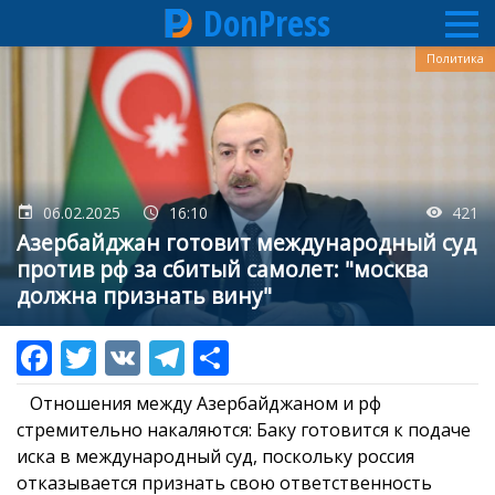
DonPress
Перейти
Политика
к
основному
содержанию
06.02.2025
16:10
421
Азербайджан готовит международный суд
против рф за сбитый самолет: "москва
должна признать вину"
Отношения между Азербайджаном и рф
стремительно накаляются: Баку готовится к подаче
иска в международный суд, поскольку россия
отказывается признать свою ответственность