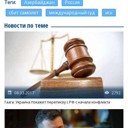
Теги
Азербайджан
Россия
сбит самолет
международный суд
иск
Новости по теме
08.03.2017
2792
Гаага: Украина покажет переписку с РФ с начала конфликта