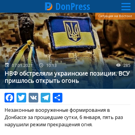
DonPress
Перейти
Ситуация на Востоке
к
основному
содержанию
07.01.2021
10:13
285
НВФ обстреляли украинские позиции. ВСУ
пришлось открыть огонь
Незаконные вооруженные формирования в
Донбассе за прошедшие сутки, 6 января, пять раз
нарушили режим прекращения огня.