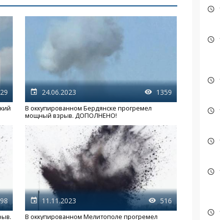
29
24.06.2023
1359
мкий
В оккупированном Бердянске прогремел
мощный взрыв. ДОПОЛНЕНО!
98
11.11.2023
516
рыв.
В оккупированном Мелитополе прогремел