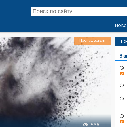
Ново
Происшествия
По
8 а
536