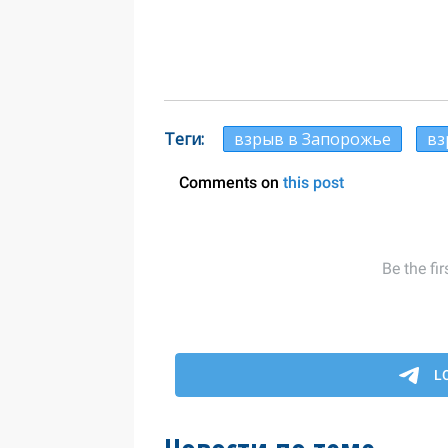
Теги
взрыв в Запорожье
вз