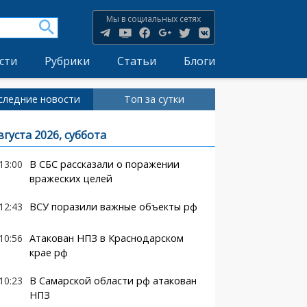
Мы в социальных сетях
сти
Рубрики
Статьи
Блоги
следние новости
Топ за сутки
вгуста 2026, суббота
13:00
В СБС рассказали о поражении
вражеских целей
12:43
ВСУ поразили важные объекты рф
10:56
Атакован НПЗ в Краснодарском
крае рф
10:23
В Самарской области рф атакован
НПЗ