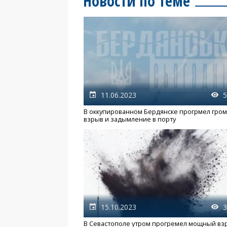
Новости по теме
11.06.2023
5
В оккупированном Бердянске прогрмел гро
взрыв и задымление в порту
15.10.2023
3
В Севастополе утром прогремел мощный вз