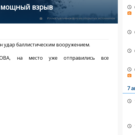
л мощный взрыв
Иллюстративное фото из открытых источников
н удар баллистическим вооружением.
ОВА, на место уже отправились все
7 а