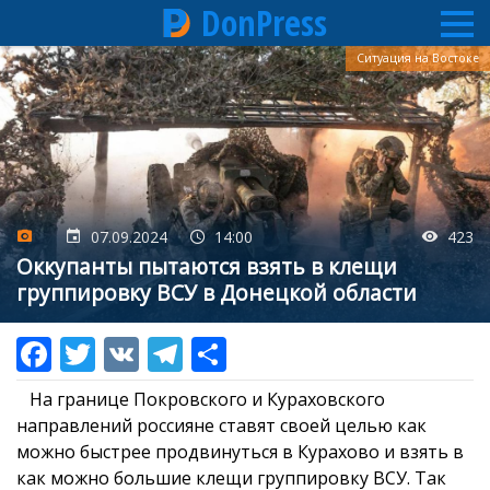
DonPress
Перейти
Ситуация на Востоке
к
основному
содержанию
07.09.2024
14:00
423
Оккупанты пытаются взять в клещи
группировку ВСУ в Донецкой области
На границе Покровского и Кураховского
направлений россияне ставят своей целью как
можно быстрее продвинуться в Курахово и взять в
как можно большие клещи группировку ВСУ. Так