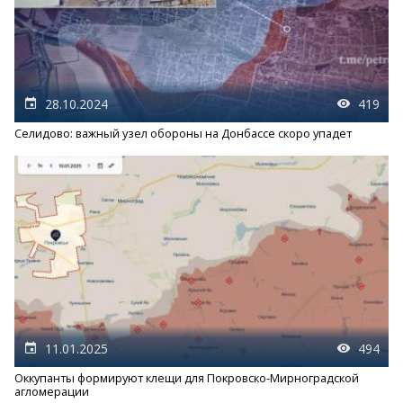
28.10.2024
419
Селидово: важный узел обороны на Донбассе скоро упадет
11.01.2025
494
Оккупанты формируют клещи для Покровско-Мирноградской
агломерации