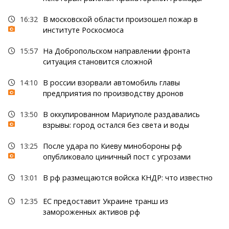
16:32
В московской области произошел пожар в
институте Роскосмоса
15:57
На Добропольском направлении фронта
ситуация становится сложной
14:10
В россии взорвали автомобиль главы
предприятия по производству дронов
13:50
В оккупированном Мариуполе раздавались
взрывы: город остался без света и воды
13:25
После удара по Киеву минобороны рф
опубликовало циничный пост с угрозами
13:01
В рф размещаются войска КНДР: что известно
12:35
ЕС предоставит Украине транш из
замороженных активов рф