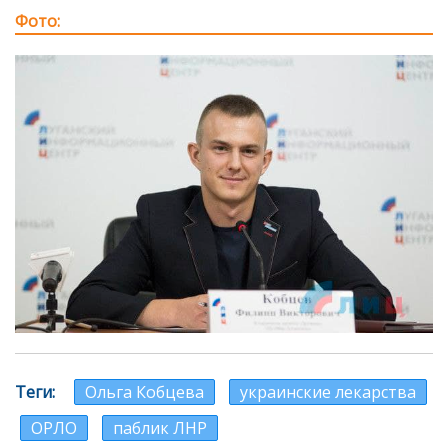
Фото
Теги
Ольга Кобцева
украинские лекарства
ОРЛО
паблик ЛНР