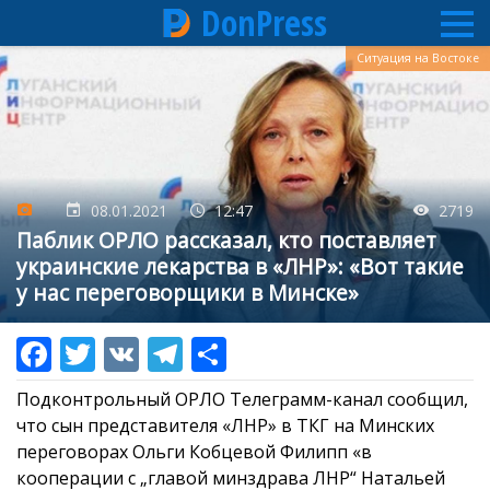
DonPress
Перейти
Ситуация на Востоке
к
основному
содержанию
08.01.2021
12:47
2719
Паблик ОРЛО рассказал, кто поставляет
украинские лекарства в «ЛНР»: «Вот такие
у нас переговорщики в Минске»
Подконтрольный ОРЛО Телеграмм-канал сообщил,
что сын представителя «ЛНР» в ТКГ на Минских
переговорах Ольги Кобцевой Филипп «в
кооперации с „главой минздрава ЛНР“ Натальей