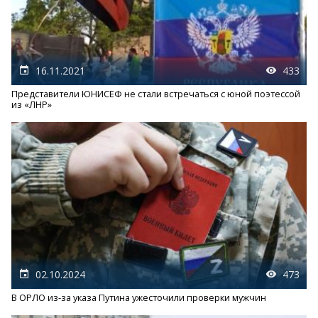
16.11.2021
433
Представители ЮНИСЕФ не стали встречаться с юной поэтессой
из «ЛНР»
02.10.2024
473
В ОРЛО из-за указа Путина ужесточили проверки мужчин