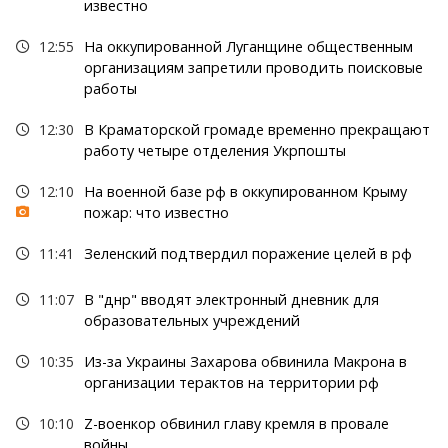
известно
12:55
На оккупированной Луганщине общественным
организациям запретили проводить поисковые
работы
12:30
В Краматорской громаде временно прекращают
работу четыре отделения Укрпошты
12:10
На военной базе рф в оккупированном Крыму
пожар: что известно
11:41
Зеленский подтвердил поражение целей в рф
11:07
В "днр" вводят электронный дневник для
образовательных учреждений
10:35
Из-за Украины Захарова обвинила Макрона в
организации терактов на территории рф
10:10
Z-военкор обвинил главу кремля в провале
войны