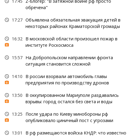
17:45
Z-блогер: "В затяжной войне рф просто
обречена"
17:27
Объявлена обязательная эвакуация детей в
некоторых районах Краматорской громады
16:32
В московской области произошел пожар в
институте Роскосмоса
15:57
На Добропольском направлении фронта
ситуация становится сложной
14:10
В россии взорвали автомобиль главы
предприятия по производству дронов
13:50
В оккупированном Мариуполе раздавались
взрывы: город остался без света и воды
13:25
После удара по Киеву минобороны рф
опубликовало циничный пост с угрозами
13:01
В рф размещаются войска КНДР: что известно