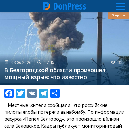
DonPress
Перейти
Общество
к
основному
содержанию
08.06.2026
17:46
335
В Белгородской области произошел
мощный взрыв: что известно
Местные жители сообщали, что российские
пилоты якобы потеряли авиабомбу. По информации
ресурса «Пепел Белгород», это произошло вблизи
села Беловское. Кадры публикует мониторинговый