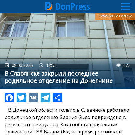
DonPress
Перейти
Ситуация на Востоке
к
основному
содержанию
08.06.2026
18:55
323
В Славянске закрыли последнее
родильное отделение на Донетчине
В Донецкой области только в Славянске работало
родильное отделение. Здание было повреждено в
результате авиаудара. Как сообщил начальник
Славянской ГВА Вадим Лях, во время российской