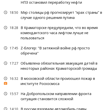
НПЗ остановил переработку нефти
18:50
Мэр столицы рф прогнозирует "крах страны" в
случае одного решения путина
18:28
В Краматорске предупредили, что во время
комендантского часа лифтом лучше не
пользоваться
17:45
Z-блогер: "В затяжной войне рф просто
обречена"
17:27
Объявлена обязательная эвакуация детей в
некоторых районах Краматорской громады
16:32
В московской области произошел пожар в
институте Роскосмоса
15:57
На Добропольском направлении фронта
ситуация становится сложной
14:10
В россии взорвали автомобиль главы