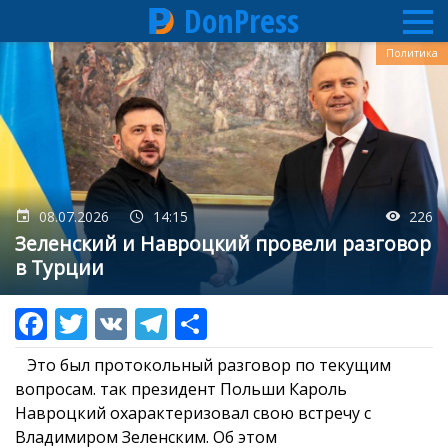
DonPress
Перейти
Политика
к
основному
содержанию
08.07.2026
14:15
226
Зеленский и Навроцкий провели разговор
в Турции
Это был протокольный разговор по текущим
вопросам. так президент Польши Кароль
Навроцкий охарактеризовал свою встречу с
Владимиром Зеленским. Об этом