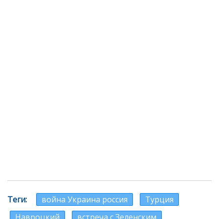
Теги
война Украина россия
Турция
Навроцкий
встреча с Зеленским