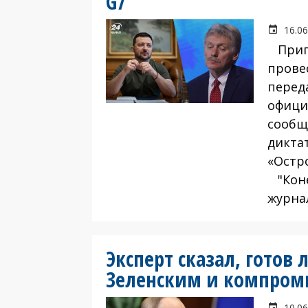
G7
16.06
Пригл
прове
перед
офици
сообщ
дикта
«Остр
"Конеч
журна
Эксперт сказал, готов 
Зеленским и компром
10.06