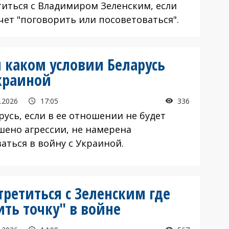
титься с Владимиром Зеленским, если
чет "поговорить или посоветоваться".
и каком условии Беларусь
Украиной
.2026
17:05
336
усь, если в ее отношении не будет
шено агрессии, не намерена
аться в войну с Украиной.
третиться с Зеленским где
ить точку" в войне