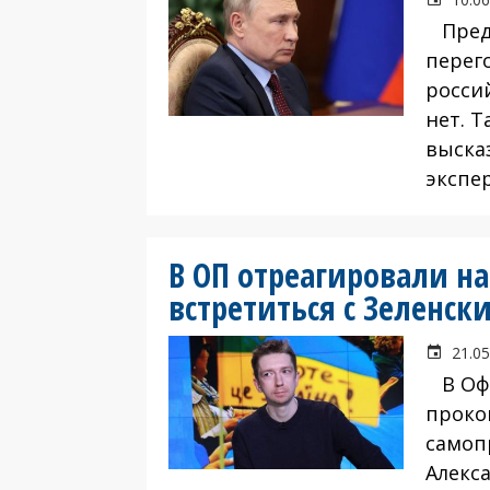
Предп
перег
росси
нет. 
выска
экспе
В ОП отреагировали н
встретиться с Зеленск
21.05
В Офи
проко
самоп
Алекса