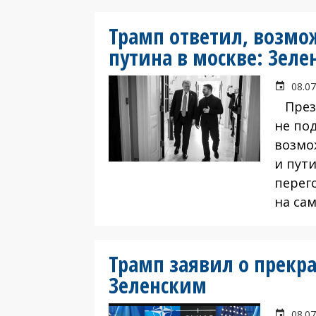
Трамп ответил, возмож
путина в москве: Зеле
08.07
Прези
не по
возмо
и пути
перег
на са
Трамп заявил о прекр
Зеленским
08.07