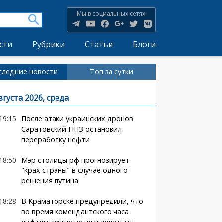
Мы в социальных сетях
сти
Рубрики
Статьи
Блоги
следние новости
Топ за сутки
вгуста 2026, среда
19:15
После атаки украинских дронов
Саратовский НПЗ остановил
переработку нефти
18:50
Мэр столицы рф прогнозирует
"крах страны" в случае одного
решения путина
18:28
В Краматорске предупредили, что
во время комендантского часа
лифтом лучше не пользоваться