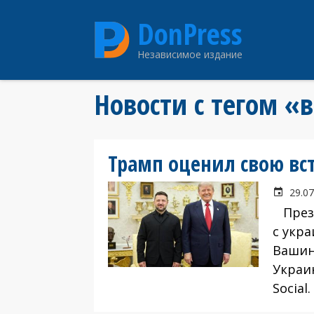
Перейти
DonPress
к
основному
Независимое издание
содержанию
Новости с тегом «
Трамп оценил свою вс
29.07
Прези
с укра
Вашин
Украи
Social.