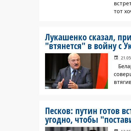
встре
тот хо
Лукашенко сказал, пр
"втянется" в войну с 
21.05
Белар
совер
втягив
Песков: путин готов вс
угодно, чтобы "постав