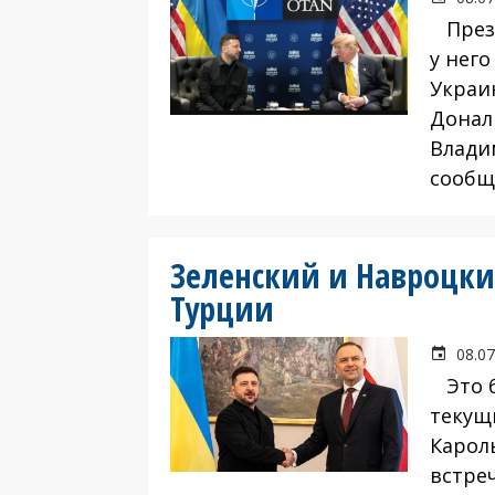
Прези
у нег
Украи
Донал
Влади
сообща
Зеленский и Навроцки
Турции
08.07
Это б
текущ
Карол
встре