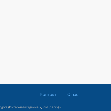
Контакт
О нас
урса (Интернет-издание «ДонПресс») и