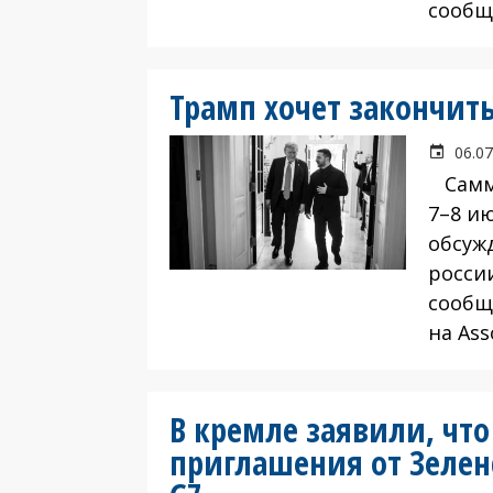
сообщ
Трамп хочет закончить
06.07
Самми
7–8 и
обсуж
росси
сообщ
на Ass
В кремле заявили, чт
приглашения от Зеленс