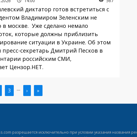
.2026
14:00
567
евский диктатор готов встретиться с
дентом Владимиром Зеленским не
о в москве. Уже сделано немало
оток, которые должны приблизить
лирование ситуации в Украине. Об этом
л пресс-секретарь Дмитрий Песков в
нтарии российским СМИ,
ает Цензор.НЕТ.
…
ая
траница
Страница
3
Следующая
›
Последняя
»
ица
страница
страница
.com разрешается исключительно при условии указания названия рес