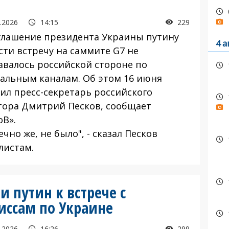
.2026
14:15
229
ашение президента Украины путину
4 а
сти встречу на саммите G7 не
авалось российской стороне по
альным каналам. Об этом 16 июня
ил пресс-секретарь российского
тора Дмитрий Песков, сообщает
оВ».
но же, не было", - сказал Песков
листам.
ли путин к встрече с
иссам по Украине
.2026
16:26
299