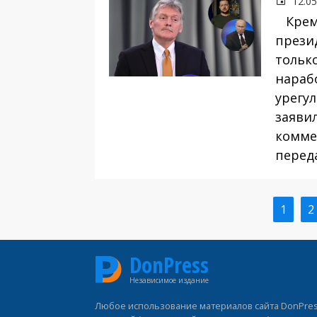
12.05
Кремл
прези
тольк
нараб
урегу
заяви
комме
перед
Текущ
1
С
2
Нумерация
стран
страниц
DonPress
Независимое издание
Любое использование материалов сайта DonPress