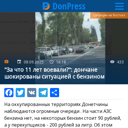
DonPress
Перейти
Ситуация на Востоке
к
основному
содержанию
08.09.2025
16:18
433
"За что 11 лет воевали?": дончане
шокированы ситуацией с бензином
На оккупированных территориях Донетчины
наблюдаются огромные очереди . На части АЗС
бензина нет, на некоторых бензин стоит 90 рублей,
а у перекупщиков - 200 рублей за литр. Об этом