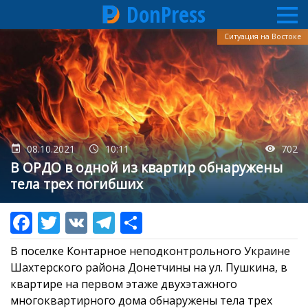
DonPress
Перейти
Ситуация на Востоке
к
основному
содержанию
08.10.2021
10:11
702
В ОРДО в одной из квартир обнаружены
тела трех погибших
В поселке Контарное неподконтрольного Украине
Шахтерского района Донетчины на ул. Пушкина, в
квартире на первом этаже двухэтажного
многоквартирного дома обнаружены тела трех