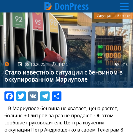
DonPress
Перейти
Ситуация на Востоке
к
основному
содержанию
08.10.2025
14:15
310
Стало известно о ситуации с бензином в
оккупированном Мариуполе
В Мариуполе бензина не хватает, цена растет,
больше 30 литров за раз не продают. Об этом
сообщает руководитель Центра изучения
оккупации Петр Андрющенко в своем Телеграм 8