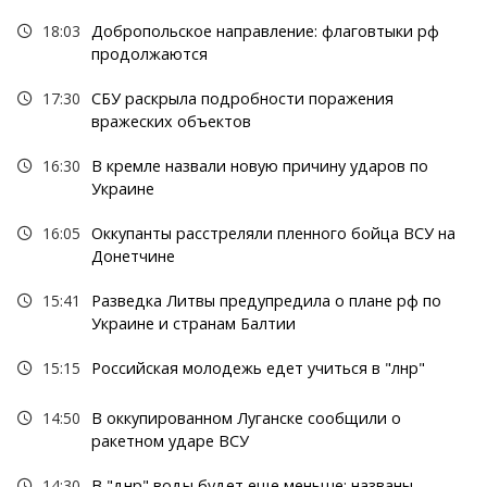
18:03
Добропольское направление: флаговтыки рф
продолжаются
17:30
СБУ раскрыла подробности поражения
вражеских объектов
16:30
В кремле назвали новую причину ударов по
Украине
16:05
Оккупанты расстреляли пленного бойца ВСУ на
Донетчине
15:41
Разведка Литвы предупредила о плане рф по
Украине и странам Балтии
15:15
Российская молодежь едет учиться в "лнр"
14:50
В оккупированном Луганске сообщили о
ракетном ударе ВСУ
14:30
В "днр" воды будет еще меньше: названы