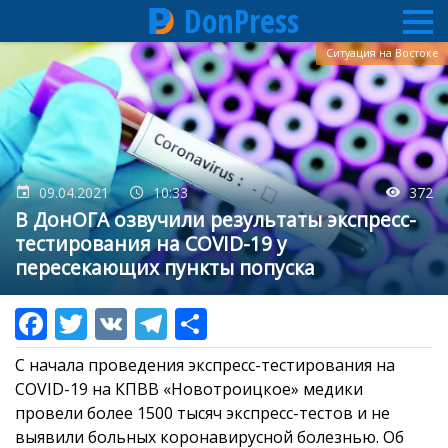
DonPress
Перейти
Ситуация на Востоке
к
основному
содержанию
09.04.2021
10:33
372
В ДонОГА озвучили результаты экспресс-
тестирования на COVID-19 у
пересекающих пункты попуска
С начала проведения экспресс-тестирования на
COVID-19 на КПВВ «Новотроицкое» медики
провели более 1500 тысяч экспресс-тестов и не
выявили больных коронавирусной болезнью. Об