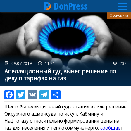
DonPress
Перейти
Экономика
к
основному
содержанию
09.07.2019
11:21
232
Апелляционный суд вынес решение по
делу о тарифах на газ
Шестой апелляционный суд оставил в силе решение
Окружного админсуда по иску к Кабмину и
Нафтогазу относительно формирования цены на
газ для населения и теплокоммунэнерго,
сообщае
т