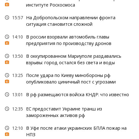
институте Роскосмоса
15:57
На Добропольском направлении фронта
ситуация становится сложной
14:10
В россии взорвали автомобиль главы
предприятия по производству дронов
13:50
В оккупированном Мариуполе раздавались
взрывы: город остался без света и воды
13:25
После удара по Киеву минобороны рф
опубликовало циничный пост с угрозами
13:01
В рф размещаются войска КНДР: что известно
12:35
ЕС предоставит Украине транш из
замороженных активов рф
12:10
В Уфе после атаки украинских БПЛА пожар на
НПЗ