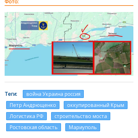
Фото
Теги
война Украина россия
Петр Андрющенко
оккупированный Крым
Логистика РФ
строительство моста
Ростовская область
Мариуполь