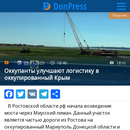
DonPress
Перейти
Общество
к
основному
содержанию
09.07.2025
18:40
1810
Оккупанты улучшают логистику в
оккупированный Крым
В Ростовской области рф начала возведение
моста через Миусский лиман. Данный участок
является частью дороги из Ростова на
оккупированный Мариуполь Донецкой области и