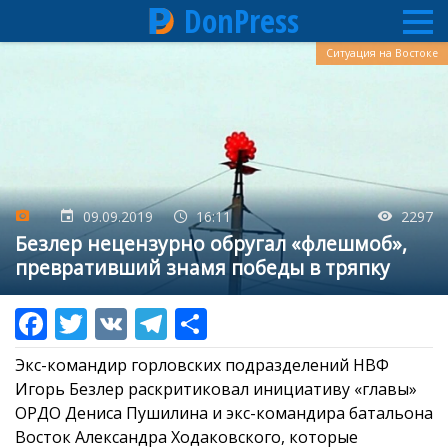
DonPress
Перейти
Ситуация на Востоке
к
основному
содержанию
09.09.2019
16:11
2297
Безлер нецензурно обругал «флешмоб»,
превративший знамя победы в тряпку
Экс-командир горловских подразделений НВФ
Игорь Безлер раскритиковал инициативу «главы»
ОРДО Дениса Пушилина и экс-командира батальона
Восток Александра Ходаковского, которые