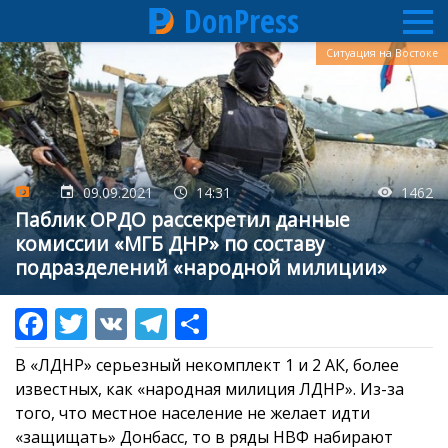
DonPress
Перейти
Ситуация на Востоке
к
основному
содержанию
09.09.2021
14:31
1462
Паблик ОРДО рассекретил данные
комиссии «МГБ ДНР» по составу
подразделений «народной милиции»
В «ЛДНР» серьезный некомплект 1 и 2 АК, более
известных, как «народная милиция ЛДНР». Из-за
того, что местное население не желает идти
«защищать» Донбасс, то в ряды НВФ набирают