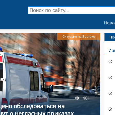
Ново
Ситуация на Востоке
По
7 а
401
ено обследоваться на
шут о негласных приказах