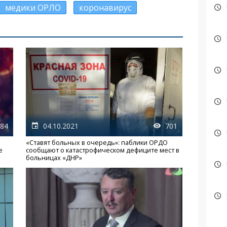
медики ОРЛО
коронавирус
84
04.10.2021
701
«Ставят больных в очередь»: паблики ОРДО
е
сообщают о катастрофическом дефиците мест в
больницах «ДНР»