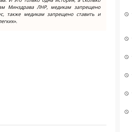
ва. И это только одна история, а сколько
зам Минздрава ЛНР, медикам запрещено
ус, также медикам запрещено ставить и
егких».