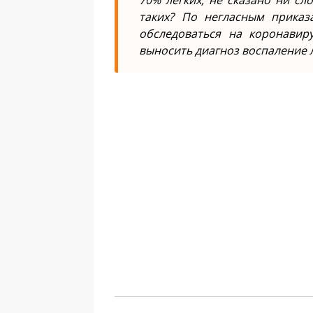
70% легких, не сказано ни сло
таких? По негласным прика
обследоваться на коронавир
выносить диагноз воспаление л