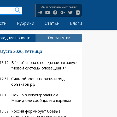
Мы в социальных сетях
сти
Рубрики
Статьи
Блоги
следние новости
Топ за сутки
вгуста 2026, пятница
13:12
В "лнр" снова откладывается запуск
"новой системы оповещения"
12:51
Силы обороны поразили ряд
объектов рф
11:18
Ночью в оккупированном
Мариуполе сообщали о взрывах
10:39
Россия формирует боевые
подразделения из украинских