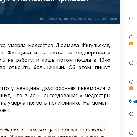
Иллюстративное фото из открытых источников
са умерла медсестра Людмила Жигульская,
и. Женщина из-за нехватки медперсонала
7,5 на работу, и лишь потом пошла в 10-ю
тва открыть больничный. Об этом пишут
, что у женщины двусторонняя пневмония и
ишут, что в день обследования у медсестры
6 а
она умерла прямо в поликлинике. На момент
чает:
инфаркт, о том, что у нее были поражены