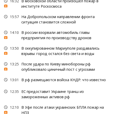
16:32
В московской области произошел пожар в
институте Роскосмоса
15:57
На Добропольском направлении фронта
ситуация становится сложной
14:10
В россии взорвали автомобиль главы
предприятия по производству дронов
13:50
В оккупированном Мариуполе раздавались
взрывы: город остался без света и воды
13:25
После удара по Киеву минобороны рф
опубликовало циничный пост с угрозами
13:01
В рф размещаются войска КНДР: что известно
12:35
ЕС предоставит Украине транш из
замороженных активов рф
12:10
В Уфе после атаки украинских БПЛА пожар на
НПЗ