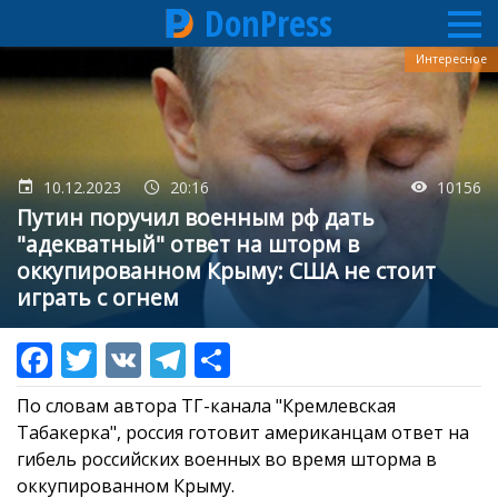
DonPress
Перейти
Интересное
к
основному
содержанию
10.12.2023
20:16
10156
Путин поручил военным рф дать
"адекватный" ответ на шторм в
оккупированном Крыму: США не стоит
играть с огнем
По словам автора ТГ-канала "Кремлевская
Табакерка", россия готовит американцам ответ на
гибель российских военных во время шторма в
оккупированном Крыму.