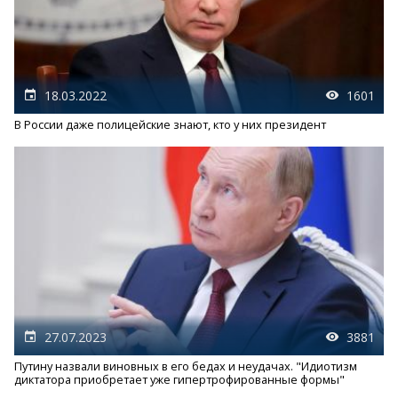
18.03.2022
1601
В России даже полицейские знают, кто у них президент
27.07.2023
3881
Путину назвали виновных в его бедах и неудачах. "Идиотизм
диктатора приобретает уже гипертрофированные формы"