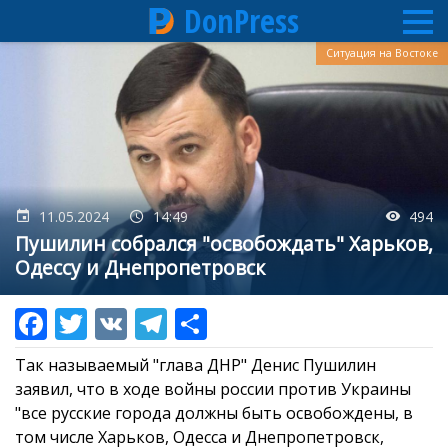
DonPress
Перейти
Ситуация на Востоке
к
основному
содержанию
11.05.2024
14:49
494
Пушилин собрался "освобождать" Харьков,
Одессу и Днепропетровск
Так называемый "глава ДНР" Денис Пушилин
заявил, что в ходе войны россии против Украины
"все русские города должны быть освобождены, в
том числе Харьков, Одесса и Днепропетровск,