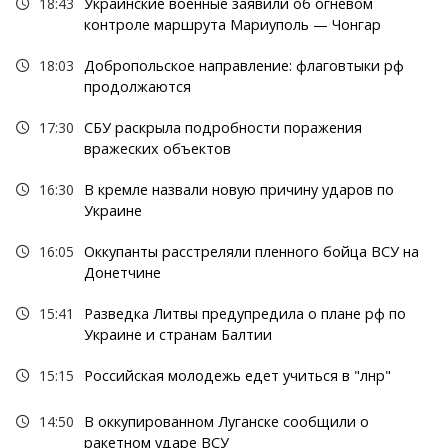
18:43
Украинские военные заявили об огневом
контроле маршрута Мариуполь — Чонгар
18:03
Добропольское направление: флаговтыки рф
продолжаются
17:30
СБУ раскрыла подробности поражения
вражеских объектов
16:30
В кремле назвали новую причину ударов по
Украине
16:05
Оккупанты расстреляли пленного бойца ВСУ на
Донетчине
15:41
Разведка Литвы предупредила о плане рф по
Украине и странам Балтии
15:15
Российская молодежь едет учиться в "лнр"
14:50
В оккупированном Луганске сообщили о
ракетном ударе ВСУ