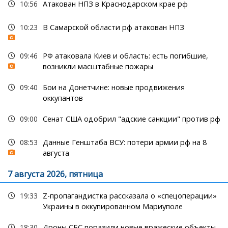
10:56
Атакован НПЗ в Краснодарском крае рф
10:23
В Самарской области рф атакован НПЗ
09:46
РФ атаковала Киев и область: есть погибшие,
возникли масштабные пожары
09:40
Бои на Донетчине: новые продвижения
оккупантов
09:00
Сенат США одобрил "адские санкции" против рф
08:53
Данные Генштаба ВСУ: потери армии рф на 8
августа
7 августа 2026, пятница
19:33
Z-пропагандистка рассказала о «спецоперации»
Украины в оккупированном Мариуполе
18:30
Дроны СБС поразили новые вражеские объекты