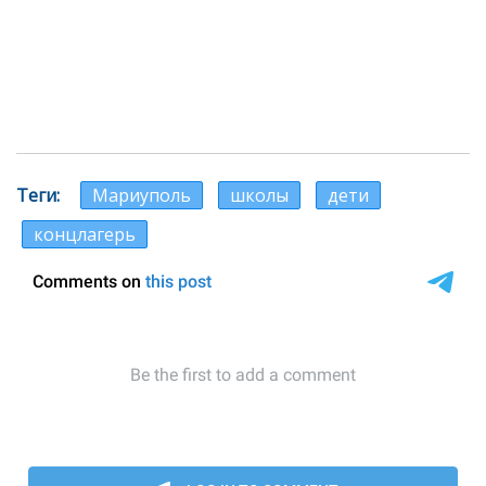
Теги
Мариуполь
школы
дети
концлагерь