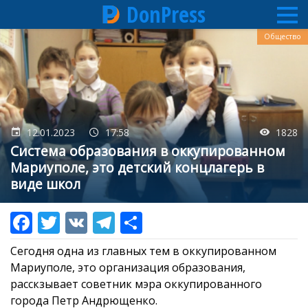
DonPress
Перейти
Общество
к
основному
содержанию
12.01.2023
17:58
1828
Система образования в оккупированном
Мариуполе, это детский концлагерь в
виде школ
Сегодня одна из главных тем в оккупированном
Мариуполе, это организация образования,
расскзывает советник мэра оккупированного
города Петр Андрющенко.