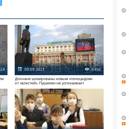
24
09.09.2021
6456
ли
Дончане шокированы новым «геноцидом»
от «властей». Пушилин не успокаивает