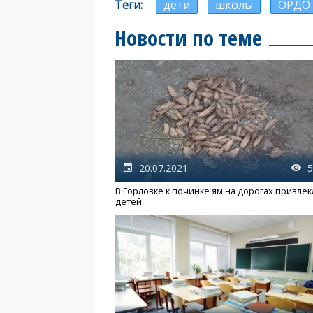
Теги
дети
школы
ОРДО
Новости по теме
20.07.2021
5
В Горловке к починке ям на дорогах привлек
детей