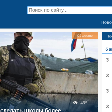
Ново
Общество
По
6 а
435
 сделать школы более