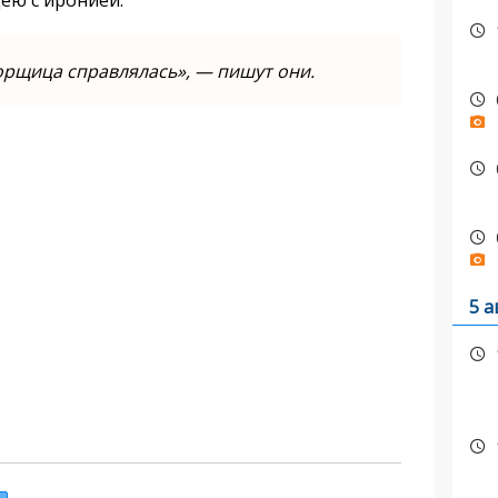
ею с иронией.
орщица справлялась», — пишут они.
5 а