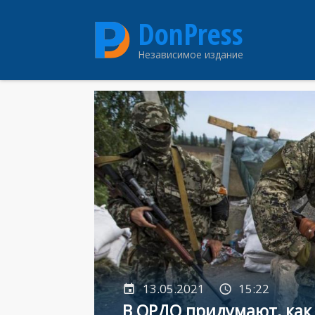
Перейти
DonPress
к
основному
Независимое издание
содержанию
13.05.2021
15:22
В ОРДО придумают, как