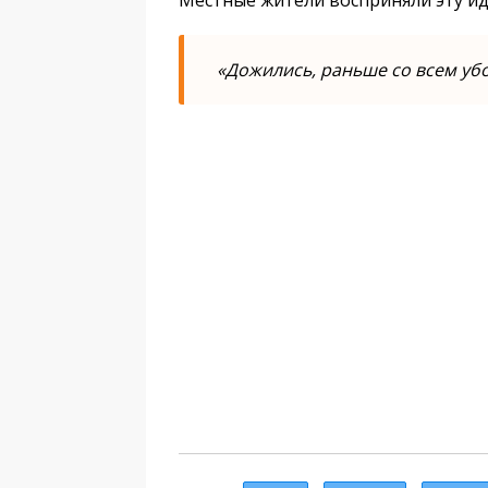
Местные жители восприняли эту ид
«Дожились, раньше со всем уб