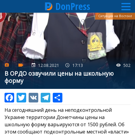
DonPress
Перейти
Ситуация на Востоке
к
основному
содержанию
12.08.2021
17:13
502
В ОРДО озвучили цены на школьную
форму
На сегодняшний день на неподконтрольной
Украине территории Донетчины цены на
школьную форму варьируются от 1500 рублей. Об
этом сообщают подконтрольные местной «власти»