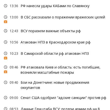
13:36
РФ нанесла удары КАБами по Славянску
13:00
В СБС рассказали о поражении вражеских целей
12:43
ВСУ поразили важные объекты рф
10:56
Атакован НПЗ в Краснодарском крае рф
10:23
В Самарской области рф атакован НПЗ
09:46
РФ атаковала Киев и область: есть погибшие,
возникли масштабные пожары
09:40
Бои на Донетчине: новые продвижения
оккупантов
09:00
Сенат США одобрил "адские санкции" против рф
08:53
Данные Генштаба ВСУ: потери армии рф на 8