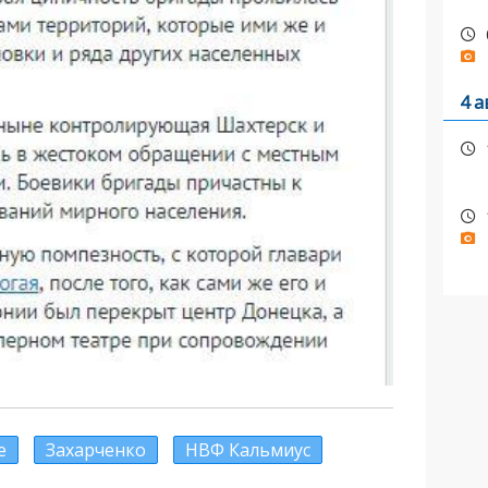
4 а
е
Захарченко
НВФ Кальмиус