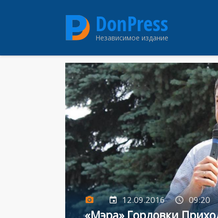
Перейти
DonPress
к
основному
Независимое издание
содержанию
12.09.2016
09:20
«Мэра» Горловки Прихо