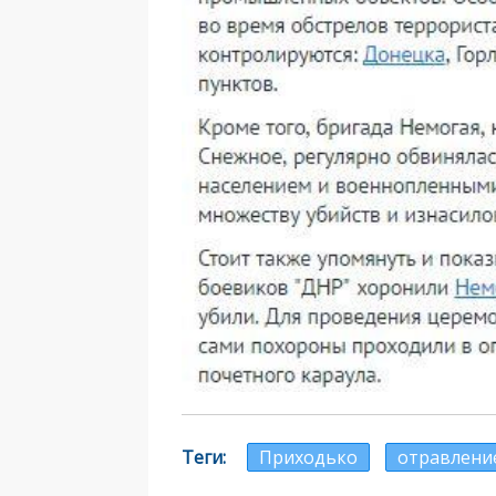
Теги
Приходько
отравлени