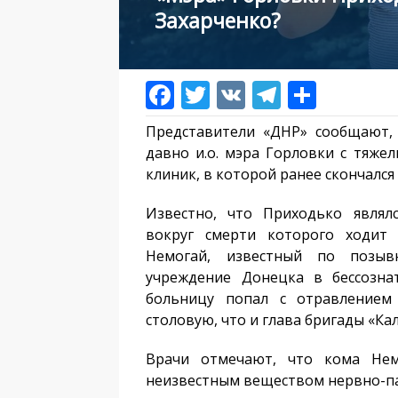
Захарченко?
Представители «ДНР» сообщают,
давно и.о. мэра Горловки с тяже
клиник, в которой ранее скончался
Известно, что Приходько являл
вокруг смерти которого ходит 
Немогай, известный по позыв
учреждение Донецка в бессозна
больницу попал с отравление
столовую, что и глава бригады «Ка
Врачи отмечают, что кома Нем
неизвестным веществом нервно-па