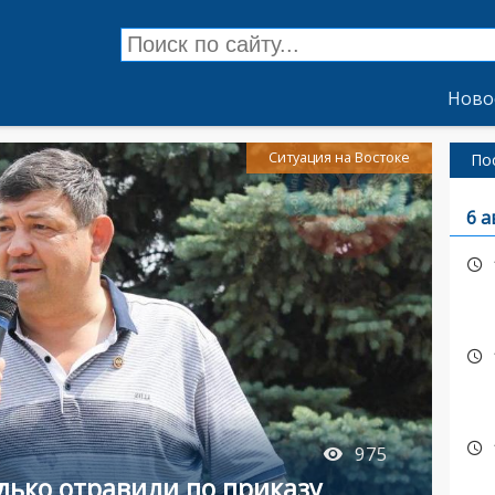
Ново
Ситуация на Востоке
По
6 а
975
дько отравили по приказу