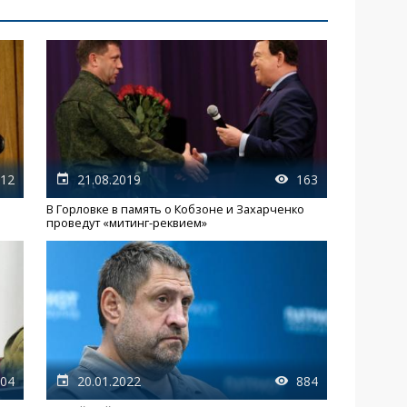
12
21.08.2019
163
В Горловке в память о Кобзоне и Захарченко
проведут «митинг-реквием»
04
20.01.2022
884