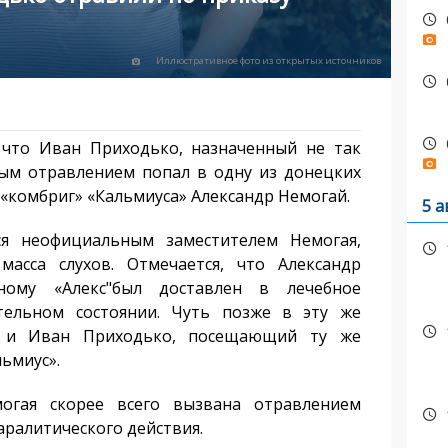
Иллюстративное фото из открытых источников
 что Иван Приходько, назначенный не так
лым отравлением попал в одну из донецких
 «комбриг» «Кальмиуса» Александр Немогай.
5 а
ся неофициальным заместителем Немогая,
масса слухов. Отмечается, что Александр
ному «Алекс"был доставлен в лечебное
тельном состоянии. Чуть позже в эту же
м и Иван Приходько, посещающий ту же
льмиус».
огая скорее всего вызвана отравлением
ралитического действия.