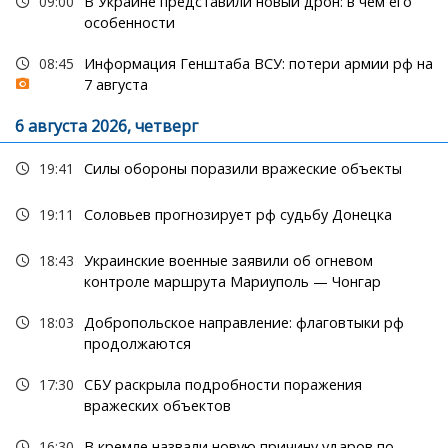
09:00
В Украине представили новый дрон: в чем его
особенности
08:45
Информация Генштаба ВСУ: потери армии рф на
7 августа
6 августа 2026, четверг
19:41
Силы обороны поразили вражеские объекты
19:11
Соловьев прогнозирует рф судьбу Донецка
18:43
Украинские военные заявили об огневом
контроле маршрута Мариуполь — Чонгар
18:03
Добропольское направление: флаговтыки рф
продолжаются
17:30
СБУ раскрыла подробности поражения
вражеских объектов
16:30
В кремле назвали новую причину ударов по