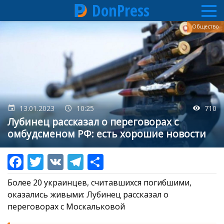
DonPress
Перейти
Общество
к
основному
содержанию
13.01.2023
10:25
710
Лубинец рассказал о переговорах с
омбудсменом РФ: есть хорошие новости
Более 20 украинцев, считавшихся погибшими,
оказались живыми: Лубинец рассказал о
переговорах с Москальковой