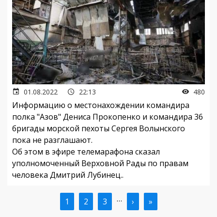
01.08.2022
22:13
480
Информацию о местонахождении командира
полка "Азов" Дениса Прокопенко и командира 36
бригады морской пехоты Сергея Волынского
пока не разглашают.
Об этом в эфире телемарафона сказал
уполномоченный Верховной Рады по правам
человека Дмитрий Лубинец..
…
Текущая
1
Страница
2
Страница
3
Следующая
›
Последняя
»
Нумерация
страница
страница
страница