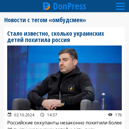
DonPress
Перейти
Новости с тегом «омбудсмен»
к
основному
Стало известно, сколько украинских
содержанию
детей похитила россия
02.10.2024
14:37
176
Российские оккупанты незаконно похитили более