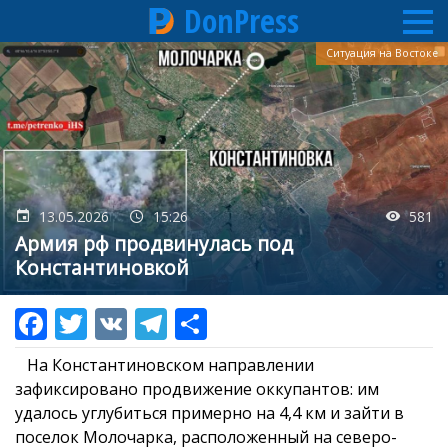
DonPress
Перейти
Ситуация на Востоке
к
основному
содержанию
13.05.2026
15:26
581
Армия рф продвинулась под
Константиновкой
На Константиновском направлении
зафиксировано продвижение оккупантов: им
удалось углубиться примерно на 4,4 км и зайти в
поселок Молочарка, расположенный на северо-