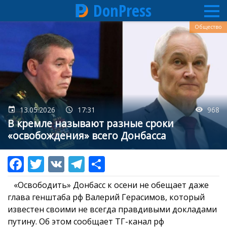
DonPress
Перейти
Общество
к
основному
содержанию
13.05.2026
17:31
968
В кремле называют разные сроки
«освобождения» всего Донбасса
«Освободить» Донбасс к осени не обещает даже
глава генштаба рф Валерий Герасимов, который
известен своими не всегда правдивыми докладами
путину. Об этом сообщает ТГ-канал рф