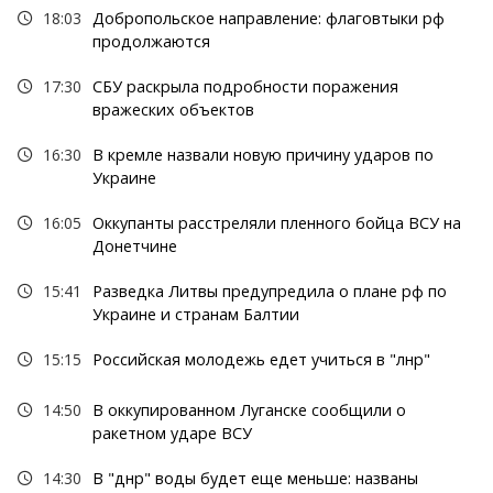
18:03
Добропольское направление: флаговтыки рф
продолжаются
17:30
СБУ раскрыла подробности поражения
вражеских объектов
16:30
В кремле назвали новую причину ударов по
Украине
16:05
Оккупанты расстреляли пленного бойца ВСУ на
Донетчине
15:41
Разведка Литвы предупредила о плане рф по
Украине и странам Балтии
15:15
Российская молодежь едет учиться в "лнр"
14:50
В оккупированном Луганске сообщили о
ракетном ударе ВСУ
14:30
В "днр" воды будет еще меньше: названы