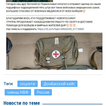
Теги
соцсети
Донбасский кейс
члены НВФ
Россия
Новости по теме