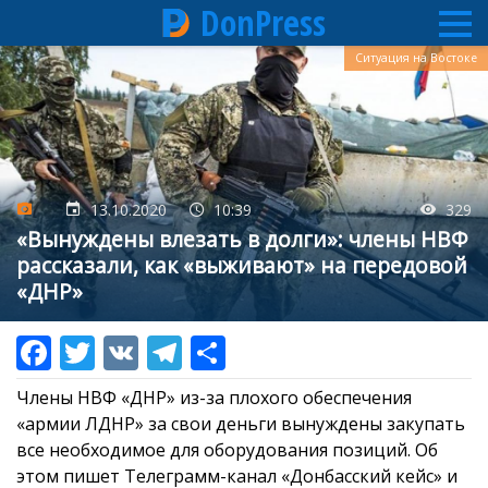
DonPress
Перейти
Ситуация на Востоке
к
основному
содержанию
13.10.2020
10:39
329
«Вынуждены влезать в долги»: члены НВФ
рассказали, как «выживают» на передовой
«ДНР»
Члены НВФ «ДНР» из-за плохого обеспечения
«армии ЛДНР» за свои деньги вынуждены закупать
все необходимое для оборудования позиций. Об
этом пишет Телеграмм-канал «Донбасский кейс» и