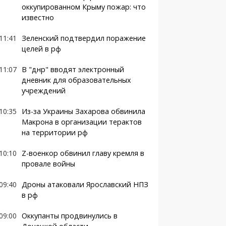
оккупированном Крыму пожар: что
известно
11:41
Зеленский подтвердил поражение
целей в рф
11:07
В "днр" вводят электронный
дневник для образовательных
учреждений
10:35
Из-за Украины Захарова обвинила
Макрона в организации терактов
на территории рф
10:10
Z-военкор обвинил главу кремля в
провале войны
09:40
Дроны атаковали Ярославский НПЗ
в рф
09:00
Оккупанты продвинулись в