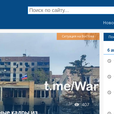
Ново
Ситуация на Востоке
По
6 а
407
ные кадры из