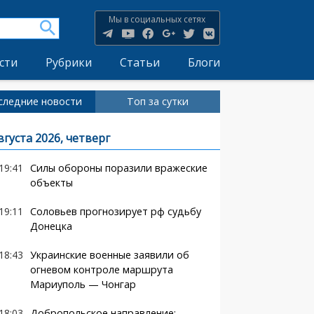
Мы в социальных сетях
сти
Рубрики
Статьи
Блоги
следние новости
Топ за сутки
вгуста 2026, четверг
19:41
Силы обороны поразили вражеские
объекты
19:11
Соловьев прогнозирует рф судьбу
Донецка
18:43
Украинские военные заявили об
огневом контроле маршрута
Мариуполь — Чонгар
18:03
Добропольское направление: