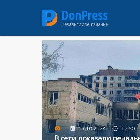
Перейти
DonPress
к
основному
Независимое издание
содержанию
13.10.2024
17:50
В сети показали печаль