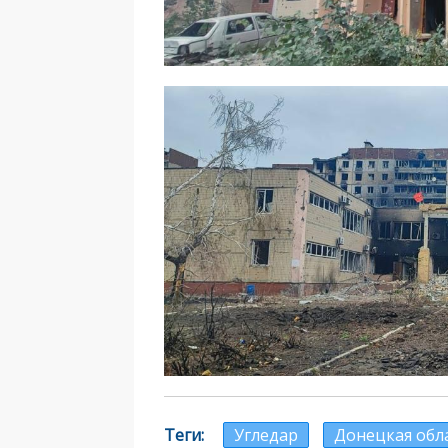
Теги
Угледар
Донецкая обл