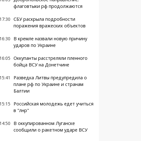
флаговтыки рф продолжаются
17:30
СБУ раскрыла подробности
поражения вражеских объектов
16:30
В кремле назвали новую причину
ударов по Украине
16:05
Оккупанты расстреляли пленного
бойца ВСУ на Донетчине
15:41
Разведка Литвы предупредила о
плане рф по Украине и странам
Балтии
15:15
Российская молодежь едет учиться
в "лнр"
14:50
В оккупированном Луганске
сообщили о ракетном ударе ВСУ