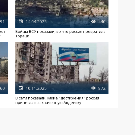
91
14.04.2025
440
жет
Бойцы ВСУ показали, во что россия превратила
"
Торецк
60
10.11.2025
872
В сети показали, какие "достижения" россия
принесла в захваченную Авдеевку