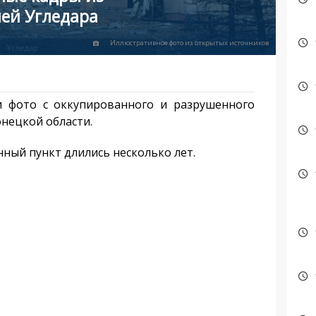
ией Угледара
Иллюстративное фото из открытых источников
и фото с оккупированного и разрушенного
онецкой области.
нный пункт длились несколько лет.