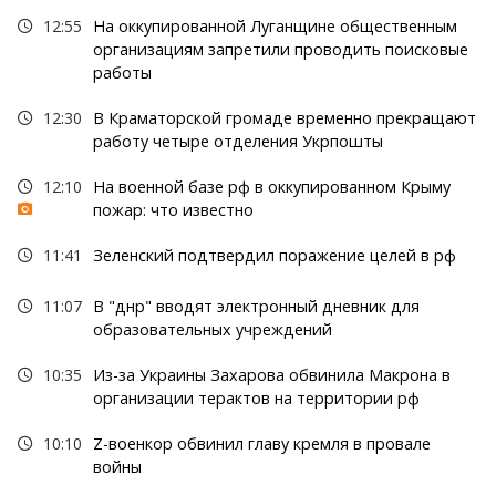
12:55
На оккупированной Луганщине общественным
организациям запретили проводить поисковые
работы
12:30
В Краматорской громаде временно прекращают
работу четыре отделения Укрпошты
12:10
На военной базе рф в оккупированном Крыму
пожар: что известно
11:41
Зеленский подтвердил поражение целей в рф
11:07
В "днр" вводят электронный дневник для
образовательных учреждений
10:35
Из-за Украины Захарова обвинила Макрона в
организации терактов на территории рф
10:10
Z-военкор обвинил главу кремля в провале
войны