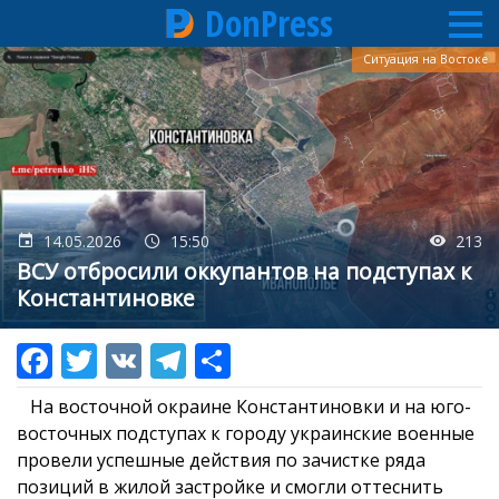
DonPress
Перейти
Ситуация на Востоке
к
основному
содержанию
14.05.2026
15:50
213
ВСУ отбросили оккупантов на подступах к
Константиновке
На восточной окраине Константиновки и на юго-
восточных подступах к городу украинские военные
провели успешные действия по зачистке ряда
позиций в жилой застройке и смогли оттеснить