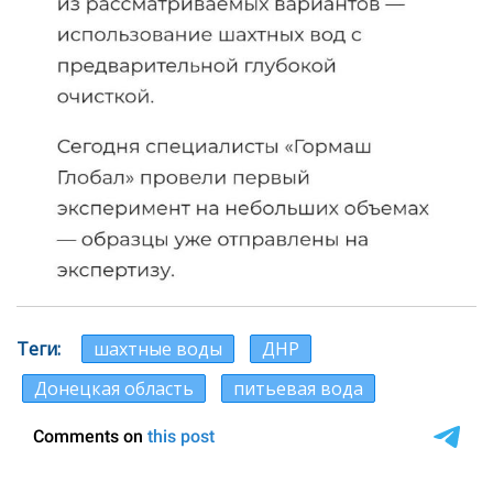
Теги
шахтные воды
ДНР
Донецкая область
питьевая вода