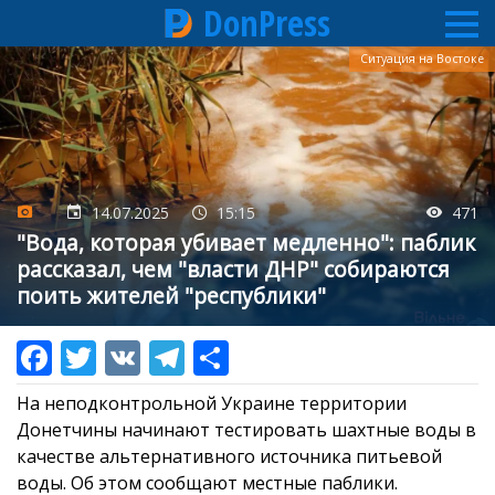
DonPress
Перейти
Ситуация на Востоке
к
основному
содержанию
14.07.2025
15:15
471
"Вода, которая убивает медленно": паблик
рассказал, чем "власти ДНР" собираются
поить жителей "республики"
На неподконтрольной Украине территории
Донетчины начинают тестировать шахтные воды в
качестве альтернативного источника питьевой
воды. Об этом сообщают местные паблики.