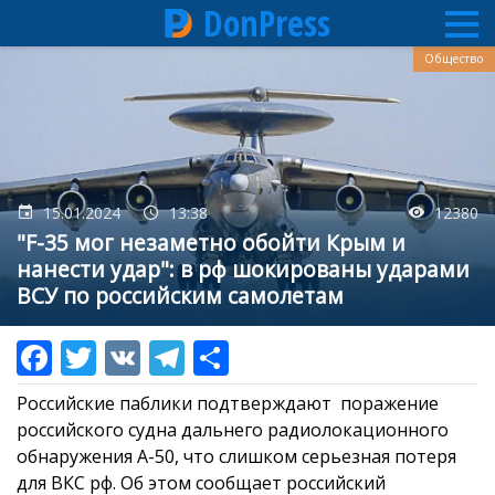
DonPress
Перейти
Общество
к
основному
содержанию
15.01.2024
13:38
12380
"F-35 мог незаметно обойти Крым и
нанести удар": в рф шокированы ударами
ВСУ по российским самолетам
Российские паблики подтверждают поражение
российского судна дальнего радиолокационного
обнаружения А-50, что слишком серьезная потеря
для ВКС рф. Об этом сообщает российский