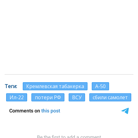
Теги
Кремлевская табакерка
А-50
Ил-22
потери РФ
ВСУ
сбили самолет