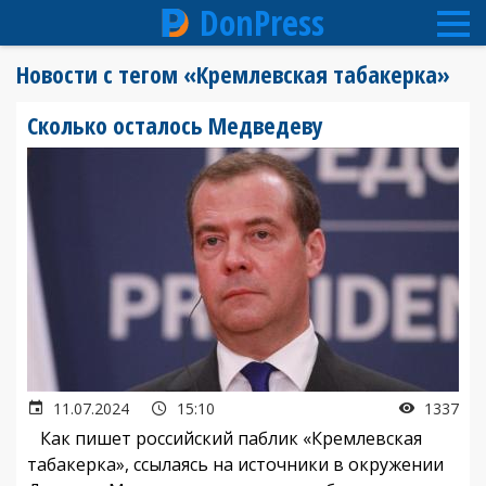
DonPress
Перейти
Новости с тегом «Кремлевская табакерка»
к
основному
Сколько осталось Медведеву
содержанию
11.07.2024
15:10
1337
Как пишет российский паблик «Кремлевская
табакерка», ссылаясь на источники в окружении