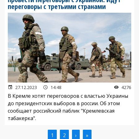
переговоры с третьими странами
27.12.2023
14:48
4276
В Кремле хотят переговоров с властью Украины
до президентских выборов в россии. Об этом
сообщает российский паблик "Кремлевская
табакерка".
Текущая
1
Страница
2
Следующая
›
Последняя
»
Нумерация