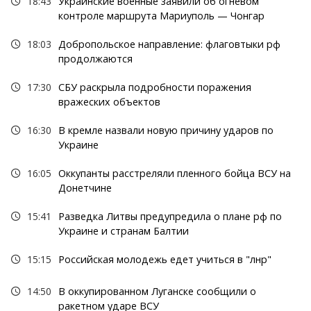
18:43
Украинские военные заявили об огневом
контроле маршрута Мариуполь — Чонгар
18:03
Добропольское направление: флаговтыки рф
продолжаются
17:30
СБУ раскрыла подробности поражения
вражеских объектов
16:30
В кремле назвали новую причину ударов по
Украине
16:05
Оккупанты расстреляли пленного бойца ВСУ на
Донетчине
15:41
Разведка Литвы предупредила о плане рф по
Украине и странам Балтии
15:15
Российская молодежь едет учиться в "лнр"
14:50
В оккупированном Луганске сообщили о
ракетном ударе ВСУ