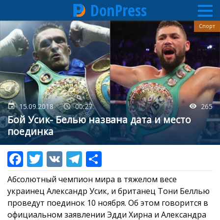
DonPress
Перейти
Спорт
к
основному
содержанию
15.09.2018
00:27
265
Бой Усик- Белью названа дата и место
поединка
Абсолютный чемпион мира в тяжелом весе
украинец Александр Усик, и британец Тони Беллью
проведут поединок 10 ноября. Об этом говорится в
официальном заявлении Эдди Хирна и Александра