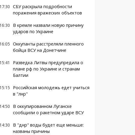
17:30
СБУ раскрыла подробности
поражения вражеских объектов
16:30
В кремле назвали новую причину
ударов по Украине
16:05
Оккупанты расстреляли пленного
бойца ВСУ на Донетчине
15:41
Разведка Литвы предупредила о
плане рф по Украине и странам
Балтии
15:15
Российская молодежь едет учиться
в "лнр"
14:50
В оккупированном Луганске
сообщили о ракетном ударе ВСУ
14:30
В "днр" воды будет еще меньше:
названы причины