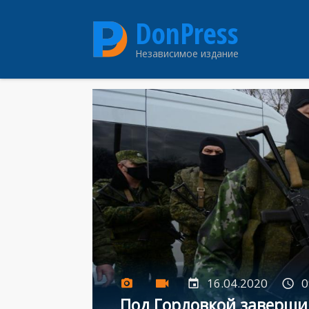
Перейти
DonPress
к
основному
Независимое издание
содержанию
16.04.2020
0
Под Горловкой заверши