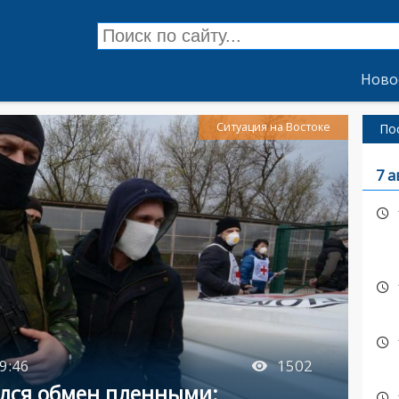
Ново
Ситуация на Востоке
По
7 а
9:46
1502
лся обмен пленными: