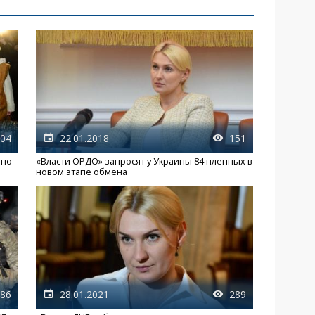
04
22.01.2018
151
 по
«Власти ОРДО» запросят у Украины 84 пленных в
новом этапе обмена
86
28.01.2021
289