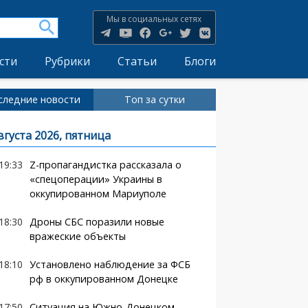
Мы в социальных сетях
сти
Рубрики
Статьи
Блоги
следние новости
Топ за сутки
вгуста 2026, пятница
19:33
Z-пропагандистка рассказала о
«спецоперации» Украины в
оккупированном Мариуполе
18:30
Дроны СБС поразили новые
вражеские объекты
18:10
Установлено наблюдение за ФСБ
рф в оккупированном Донецке
17:50
Ситуация на Южно-Донецком