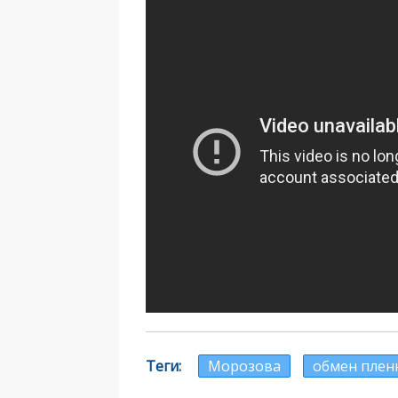
Теги
Морозова
обмен пле