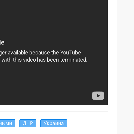
нными
ДНР
Украина