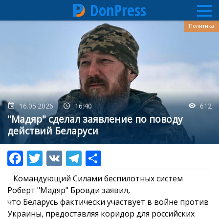
DonPress
Перейти
Политика
к
основному
содержанию
16.05.2026
16:40
612
"Мадяр" сделал заявление по поводу
действий Беларуси
Командующий Силами беспилотных систем
Роберт "Мадяр" Бровди заявил,
что Беларусь фактически участвует в войне против
Украины, предоставляя коридор для российских