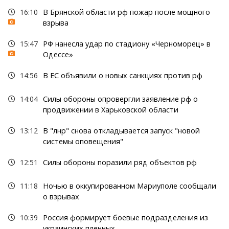
16:10
В Брянской области рф пожар после мощного
взрыва
15:47
РФ нанесла удар по стадиону «Черноморец» в
Одессе»
14:56
В ЕС объявили о новых санкциях против рф
14:04
Силы обороны опровергли заявление рф о
продвижении в Харьковской области
13:12
В "лнр" снова откладывается запуск "новой
системы оповещения"
12:51
Силы обороны поразили ряд объектов рф
11:18
Ночью в оккупированном Мариуполе сообщали
о взрывах
10:39
Россия формирует боевые подразделения из
украинских пленных