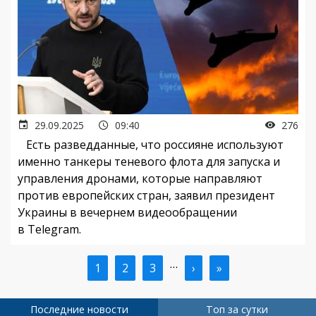
29.09.2025
09:40
276
Есть разведданные, что россияне используют
именно танкеры теневого флота для запуска и
управления дронами, которые направляют
против европейских стран, заявил президент
Украины в вечернем видеообращении
в Telegram.
…
Текущая
1
Страница
2
Страница
3
Следующая
›
Последняя
»
Нумерация
страница
страница
страница
страниц
Последние новости
Топ за сутки