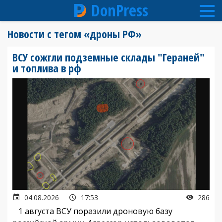
DonPress
Перейти
Новости с тегом «дроны РФ»
к
основному
ВСУ сожгли подземные склады "Гераней"
содержанию
и топлива в рф
04.08.2026
17:53
286
1 августа ВСУ поразили дроновую базу