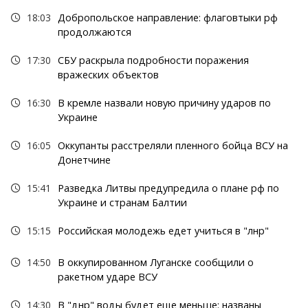
18:03
Добропольское направление: флаговтыки рф
продолжаются
17:30
СБУ раскрыла подробности поражения
вражеских объектов
16:30
В кремле назвали новую причину ударов по
Украине
16:05
Оккупанты расстреляли пленного бойца ВСУ на
Донетчине
15:41
Разведка Литвы предупредила о плане рф по
Украине и странам Балтии
15:15
Российская молодежь едет учиться в "лнр"
14:50
В оккупированном Луганске сообщили о
ракетном ударе ВСУ
14:30
В "днр" воды будет еще меньше: названы